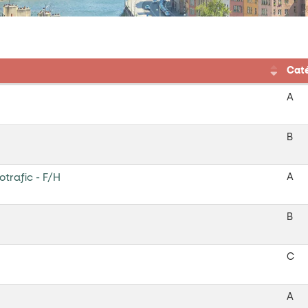
Caté
A
B
otrafic - F/H
A
B
C
A