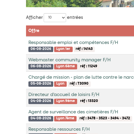
Liste
Afficher
entrées
des
Offre
offres
Responsable emploi et compétences F/H
06-08-2026
Lyon 1er
réf : 14143
Webmaster community manager F/H
06-08-2026
Lyon 6ème
réf : 11249
Chargé de mission - plan de lutte contre le narc
05-08-2026
Lyon
réf : T3090
Directeur d'accueil de loisirs F/H
04-08-2026
Lyon 9ème
réf : 13320
Agent de surveillance des cimetières F/H
04-08-2026
Lyon 7ème
réf : 3478 - 3523 - 3494 - 3472
Responsable ressources F/H