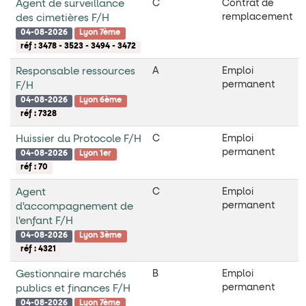
Agent de surveillance
C
Contrat de
remplacement
des cimetières F/H
04-08-2026
Lyon 7ème
réf : 3478 - 3523 - 3494 - 3472
Responsable ressources
A
Emploi
permanent
F/H
04-08-2026
Lyon 6ème
réf : 7328
Huissier du Protocole F/H
C
Emploi
permanent
04-08-2026
Lyon 1er
réf : 70
Agent
C
Emploi
permanent
d'accompagnement de
l'enfant F/H
04-08-2026
Lyon 3ème
réf : 4321
Gestionnaire marchés
B
Emploi
permanent
publics et finances F/H
04-08-2026
Lyon 7ème