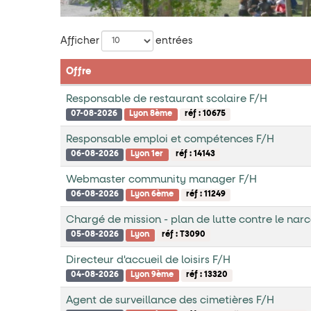
Liste
Afficher
entrées
des
Offre
offres
Responsable de restaurant scolaire F/H
07-08-2026
Lyon 8ème
réf : 10675
Responsable emploi et compétences F/H
06-08-2026
Lyon 1er
réf : 14143
Webmaster community manager F/H
06-08-2026
Lyon 6ème
réf : 11249
Chargé de mission - plan de lutte contre le narc
05-08-2026
Lyon
réf : T3090
Directeur d'accueil de loisirs F/H
04-08-2026
Lyon 9ème
réf : 13320
Agent de surveillance des cimetières F/H