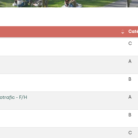
Caté
C
A
B
otrafic - F/H
A
B
C