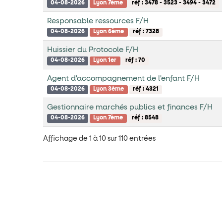
04-08-2026
Lyon 7ème
réf : 3478 - 3523 - 3494 - 3472
Responsable ressources F/H
04-08-2026
Lyon 6ème
réf : 7328
Huissier du Protocole F/H
04-08-2026
Lyon 1er
réf : 70
Agent d'accompagnement de l'enfant F/H
04-08-2026
Lyon 3ème
réf : 4321
Gestionnaire marchés publics et finances F/H
04-08-2026
Lyon 7ème
réf : 8548
Affichage de 1 à 10 sur 110 entrées