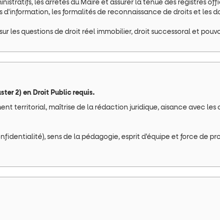
stratifs, les arrêtés du Maire et assurer la tenue des registres offic
ers d'information, les formalités de reconnaissance de droits et le
 sur les questions de droit réel immobilier, droit successoral et pouv
er 2) en Droit Public requis.
t territorial, maîtrise de la rédaction juridique, aisance avec les o
onfidentialité), sens de la pédagogie, esprit d'équipe et force de pr